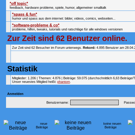
*off topic*
feedback, hardware probleme, spiele, humor, allgemeiner smalltalk
*spass & fun*
humor und spass aus dem internet: bilder, videos, comics, webseiten...
*software-probleme & co*
probleme, hilfen, tweaks, tutorials und ratschläge für alle windows versionen
Zur Zeit sind 62 Benutzer online.
Zur Zeit sind 62 Besucher im Forum unterwegs.
Rekord:
4.895 Benutzer am 28.04
Statistik
Mitglieder: 1.206 | Themen: 4.876 | Beiträge: 59.075 (durchschnittlich 6,63 Beiträge/
Unser neuestes Mitglied heißt:
phantom
.
Anmelden
Benutzername:
Passwor
neue
keine neuen
Beiträge
Beiträge