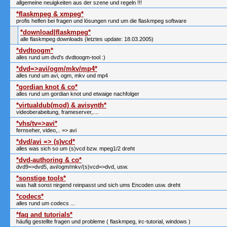
allgemeine neuigkeiten aus der szene und regeln !!!
*flaskmpeg & xmpeg*
profis helfen bei fragen und lösungen rund um die flaskmpeg software
*download|flaskmpeg*
alle flaskmpeg downloads (letztes update: 18.03.2005)
*dvdtoogm*
alles rund um dvd's dvdtoogm-tool :)
*dvd=>avi/ogm/mkv/mp4*
alles rund um avi, ogm, mkv und mp4
*gordian knot & co*
alles rund um gordian knot und etwaige nachfolger
*virtualdub(mod) & avisynth*
videoberabeitung, frameserver,....
*vhs/tv=>avi*
fernseher, video,.. => avi
*dvd/avi => (s)vcd*
alles was sich so um (s)vcd bzw. mpeg1/2 dreht
*dvd-authoring & co*
dvd9=>dvd5, avi/ogm/mkv/(s)vcd=>dvd, usw.
*sonstige tools*
was halt sonst nirgend reinpasst und sich ums Encoden usw. dreht
*codecs*
alles rund um codecs ...
*faq and tutorials*
häufig gestellte fragen und probleme ( flaskmpeg, irc-tutorial, windows )