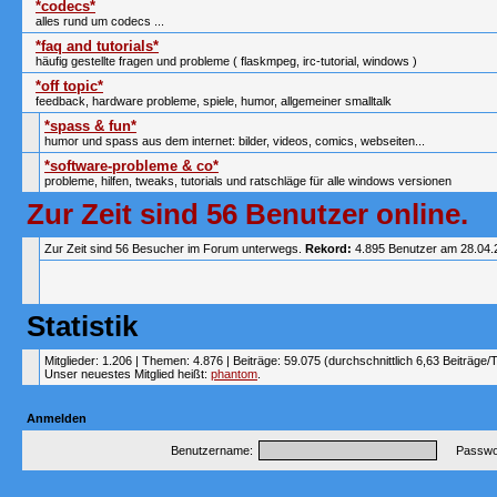
*codecs*
alles rund um codecs ...
*faq and tutorials*
häufig gestellte fragen und probleme ( flaskmpeg, irc-tutorial, windows )
*off topic*
feedback, hardware probleme, spiele, humor, allgemeiner smalltalk
*spass & fun*
humor und spass aus dem internet: bilder, videos, comics, webseiten...
*software-probleme & co*
probleme, hilfen, tweaks, tutorials und ratschläge für alle windows versionen
Zur Zeit sind 56 Benutzer online.
Zur Zeit sind 56 Besucher im Forum unterwegs.
Rekord:
4.895 Benutzer am 28.04
Statistik
Mitglieder: 1.206 | Themen: 4.876 | Beiträge: 59.075 (durchschnittlich 6,63 Beiträge/
Unser neuestes Mitglied heißt:
phantom
.
Anmelden
Benutzername:
Passwor