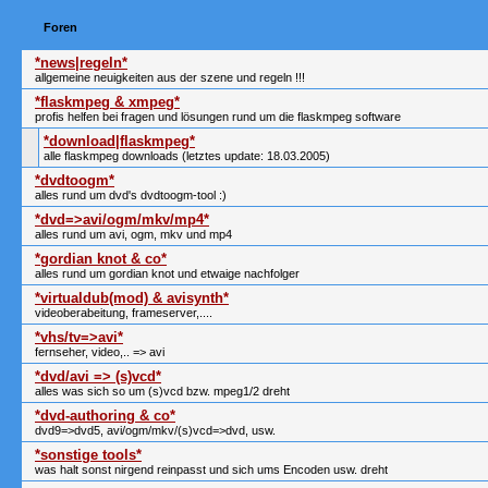
Foren
*news|regeln*
allgemeine neuigkeiten aus der szene und regeln !!!
*flaskmpeg & xmpeg*
profis helfen bei fragen und lösungen rund um die flaskmpeg software
*download|flaskmpeg*
alle flaskmpeg downloads (letztes update: 18.03.2005)
*dvdtoogm*
alles rund um dvd's dvdtoogm-tool :)
*dvd=>avi/ogm/mkv/mp4*
alles rund um avi, ogm, mkv und mp4
*gordian knot & co*
alles rund um gordian knot und etwaige nachfolger
*virtualdub(mod) & avisynth*
videoberabeitung, frameserver,....
*vhs/tv=>avi*
fernseher, video,.. => avi
*dvd/avi => (s)vcd*
alles was sich so um (s)vcd bzw. mpeg1/2 dreht
*dvd-authoring & co*
dvd9=>dvd5, avi/ogm/mkv/(s)vcd=>dvd, usw.
*sonstige tools*
was halt sonst nirgend reinpasst und sich ums Encoden usw. dreht