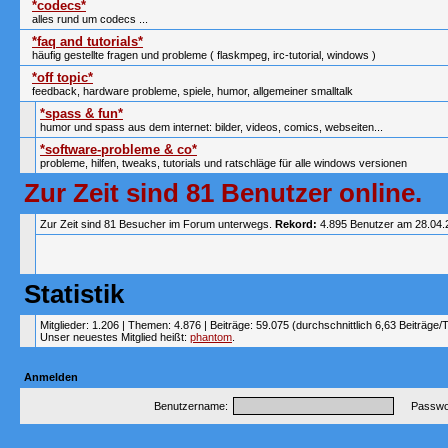
*codecs*
alles rund um codecs ...
*faq and tutorials*
häufig gestellte fragen und probleme ( flaskmpeg, irc-tutorial, windows )
*off topic*
feedback, hardware probleme, spiele, humor, allgemeiner smalltalk
*spass & fun*
humor und spass aus dem internet: bilder, videos, comics, webseiten...
*software-probleme & co*
probleme, hilfen, tweaks, tutorials und ratschläge für alle windows versionen
Zur Zeit sind 81 Benutzer online.
Zur Zeit sind 81 Besucher im Forum unterwegs.
Rekord:
4.895 Benutzer am 28.04
Statistik
Mitglieder: 1.206 | Themen: 4.876 | Beiträge: 59.075 (durchschnittlich 6,63 Beiträge/
Unser neuestes Mitglied heißt:
phantom
.
Anmelden
Benutzername:
Passwor