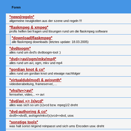
Foren
*news|regeln*
allgemeine neuigkeiten aus der szene und regeln !!!
*flaskmpeg & xmpeg*
profis helfen bei fragen und lösungen rund um die flaskmpeg software
*download|flaskmpeg*
alle flaskmpeg downloads (letztes update: 18.03.2005)
*dvdtoogm*
alles rund um dvd's dvdtoogm-tool :)
*dvd=>avi/ogm/mkv/mp4*
alles rund um avi, ogm, mkv und mp4
*gordian knot & co*
alles rund um gordian knot und etwaige nachfolger
*virtualdub(mod) & avisynth*
videoberabeitung, frameserver,....
*vhs/tv=>avi*
fernseher, video,.. => avi
*dvd/avi => (s)vcd*
alles was sich so um (s)vcd bzw. mpeg1/2 dreht
*dvd-authoring & co*
dvd9=>dvd5, avi/ogm/mkv/(s)vcd=>dvd, usw.
*sonstige tools*
was halt sonst nirgend reinpasst und sich ums Encoden usw. dreht