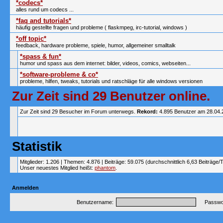
*codecs*
alles rund um codecs ...
*faq and tutorials*
häufig gestellte fragen und probleme ( flaskmpeg, irc-tutorial, windows )
*off topic*
feedback, hardware probleme, spiele, humor, allgemeiner smalltalk
*spass & fun*
humor und spass aus dem internet: bilder, videos, comics, webseiten...
*software-probleme & co*
probleme, hilfen, tweaks, tutorials und ratschläge für alle windows versionen
Zur Zeit sind 29 Benutzer online.
Zur Zeit sind 29 Besucher im Forum unterwegs.
Rekord:
4.895 Benutzer am 28.04
Statistik
Mitglieder: 1.206 | Themen: 4.876 | Beiträge: 59.075 (durchschnittlich 6,63 Beiträge/
Unser neuestes Mitglied heißt:
phantom
.
Anmelden
Benutzername:
Passwor