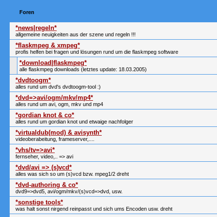
Foren
*news|regeln*
allgemeine neuigkeiten aus der szene und regeln !!!
*flaskmpeg & xmpeg*
profis helfen bei fragen und lösungen rund um die flaskmpeg software
*download|flaskmpeg*
alle flaskmpeg downloads (letztes update: 18.03.2005)
*dvdtoogm*
alles rund um dvd's dvdtoogm-tool :)
*dvd=>avi/ogm/mkv/mp4*
alles rund um avi, ogm, mkv und mp4
*gordian knot & co*
alles rund um gordian knot und etwaige nachfolger
*virtualdub(mod) & avisynth*
videoberabeitung, frameserver,....
*vhs/tv=>avi*
fernseher, video,.. => avi
*dvd/avi => (s)vcd*
alles was sich so um (s)vcd bzw. mpeg1/2 dreht
*dvd-authoring & co*
dvd9=>dvd5, avi/ogm/mkv/(s)vcd=>dvd, usw.
*sonstige tools*
was halt sonst nirgend reinpasst und sich ums Encoden usw. dreht