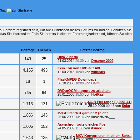
außerdem registriert sein, um alle Funktionen dieses Forums zu nutzen. Benutzen Sie
 Sie interessiert. Falls Sie bereits in diesem Forum registriert sind, können Sie sich
Beiträge
Themen
Letzter Beitrag
DivX 7 ist da
149
25
21.03.2014
20:39
von
Dreamer 2002
Kein Ton von DVD auf AVI
4.155
493
12.04.2013
10:09
von
willchris
FlasKMPEG Downloads
18
1
30.10.2006
18:00
von
Balm
DVDtoOGM stoppte zu arbeiten.
745
64
28.01.2008
15:53
von
HotRash
RGB Full range [0,255] ATI
1.713
131
29.10.2009
00:45
von
Selur
MeGUI rendert garnicht! (nicht...
1.856
143
25.06.2009
14:16
von illusioNNNN___
Asynchron trotz gleicher Fps
1.606
152
24.05.2009
11:38
von
itsmee
MKV Konvertieren in einem Schr...
1.643
135
20.05.2008
16:06
von
calgonite