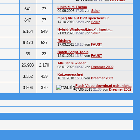
Links zum Thema
541
77
09.09.2006
17:23
von
Selur
mpeg file auf DVD speichern??
847
77
14.10.2010
23:29
von
Selur
Hybrid(Windows/Linux): Input -...
6.164
549
21.03.2026
15:42
von
Selur
ffdshow
6.470
537
17.03.2011
18:18
von
FAUST
Batch-Script-Tools
65
23
12.01.2011
13:54
von
FAUST
Alle Jahre wieder...
26.903
2.170
08.01.2026
06:37
von
Dreamer 2002
Katzengeschrei
3.352
439
18.11.2010
15:08
von
Dreamer 2002
Flash Video download geht nich...
3.804
379
07.05.2013
21:35
von
Dreamer 2002