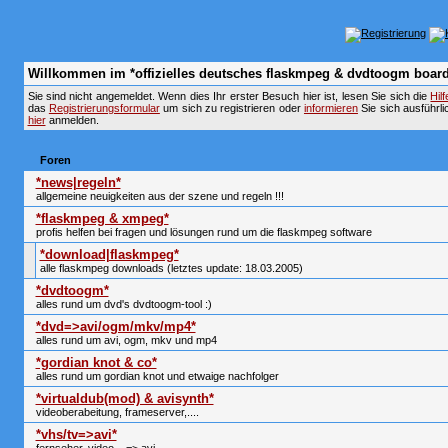
Willkommen im *offizielles deutsches flaskmpeg & dvdtoogm board
Sie sind nicht angemeldet. Wenn dies Ihr erster Besuch hier ist, lesen Sie sich die
Hil
das
Registrierungsformular
um sich zu registrieren oder
informieren
Sie sich ausführli
hier
anmelden.
Foren
*news|regeln*
allgemeine neuigkeiten aus der szene und regeln !!!
*flaskmpeg & xmpeg*
profis helfen bei fragen und lösungen rund um die flaskmpeg software
*download|flaskmpeg*
alle flaskmpeg downloads (letztes update: 18.03.2005)
*dvdtoogm*
alles rund um dvd's dvdtoogm-tool :)
*dvd=>avi/ogm/mkv/mp4*
alles rund um avi, ogm, mkv und mp4
*gordian knot & co*
alles rund um gordian knot und etwaige nachfolger
*virtualdub(mod) & avisynth*
videoberabeitung, frameserver,....
*vhs/tv=>avi*