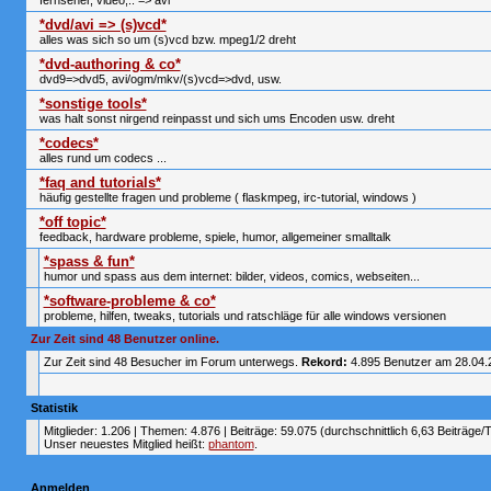
fernseher, video,.. => avi
*dvd/avi => (s)vcd*
alles was sich so um (s)vcd bzw. mpeg1/2 dreht
*dvd-authoring & co*
dvd9=>dvd5, avi/ogm/mkv/(s)vcd=>dvd, usw.
*sonstige tools*
was halt sonst nirgend reinpasst und sich ums Encoden usw. dreht
*codecs*
alles rund um codecs ...
*faq and tutorials*
häufig gestellte fragen und probleme ( flaskmpeg, irc-tutorial, windows )
*off topic*
feedback, hardware probleme, spiele, humor, allgemeiner smalltalk
*spass & fun*
humor und spass aus dem internet: bilder, videos, comics, webseiten...
*software-probleme & co*
probleme, hilfen, tweaks, tutorials und ratschläge für alle windows versionen
Zur Zeit sind 48 Benutzer online.
Zur Zeit sind 48 Besucher im Forum unterwegs.
Rekord:
4.895 Benutzer am 28.04
Statistik
Mitglieder: 1.206 | Themen: 4.876 | Beiträge: 59.075 (durchschnittlich 6,63 Beiträge/
Unser neuestes Mitglied heißt:
phantom
.
Anmelden