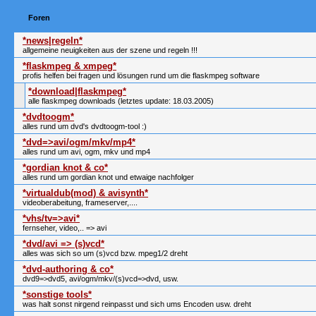
Foren
*news|regeln*
allgemeine neuigkeiten aus der szene und regeln !!!
*flaskmpeg & xmpeg*
profis helfen bei fragen und lösungen rund um die flaskmpeg software
*download|flaskmpeg*
alle flaskmpeg downloads (letztes update: 18.03.2005)
*dvdtoogm*
alles rund um dvd's dvdtoogm-tool :)
*dvd=>avi/ogm/mkv/mp4*
alles rund um avi, ogm, mkv und mp4
*gordian knot & co*
alles rund um gordian knot und etwaige nachfolger
*virtualdub(mod) & avisynth*
videoberabeitung, frameserver,....
*vhs/tv=>avi*
fernseher, video,.. => avi
*dvd/avi => (s)vcd*
alles was sich so um (s)vcd bzw. mpeg1/2 dreht
*dvd-authoring & co*
dvd9=>dvd5, avi/ogm/mkv/(s)vcd=>dvd, usw.
*sonstige tools*
was halt sonst nirgend reinpasst und sich ums Encoden usw. dreht