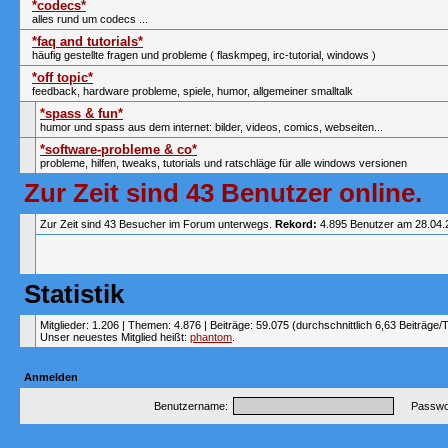
*codecs*
alles rund um codecs ...
*faq and tutorials*
häufig gestellte fragen und probleme ( flaskmpeg, irc-tutorial, windows )
*off topic*
feedback, hardware probleme, spiele, humor, allgemeiner smalltalk
*spass & fun*
humor und spass aus dem internet: bilder, videos, comics, webseiten...
*software-probleme & co*
probleme, hilfen, tweaks, tutorials und ratschläge für alle windows versionen
Zur Zeit sind 43 Benutzer online.
Zur Zeit sind 43 Besucher im Forum unterwegs.
Rekord:
4.895 Benutzer am 28.04
Statistik
Mitglieder: 1.206 | Themen: 4.876 | Beiträge: 59.075 (durchschnittlich 6,63 Beiträge/
Unser neuestes Mitglied heißt:
phantom
.
Anmelden
Benutzername:
Passwor