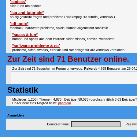
*codecs*
alles rund um codecs ...
*faq and tutorials*
häufig gestellte fragen und probleme ( flaskmpeg, irc-tutorial, windows )
*off topic*
feedback, hardware probleme, spiele, humor, allgemeiner smalltalk
*spass & fun*
humor und spass aus dem internet: bilder, videos, comics, webseiten...
*software-probleme & co*
probleme, hilfen, tweaks, tutorials und ratschläge für alle windows versionen
Zur Zeit sind 71 Benutzer online.
Zur Zeit sind 71 Besucher im Forum unterwegs.
Rekord:
4.895 Benutzer am 28.04
Statistik
Mitglieder: 1.206 | Themen: 4.876 | Beiträge: 59.075 (durchschnittlich 6,63 Beiträge/
Unser neuestes Mitglied heißt:
phantom
.
Anmelden
Benutzername:
Passwor