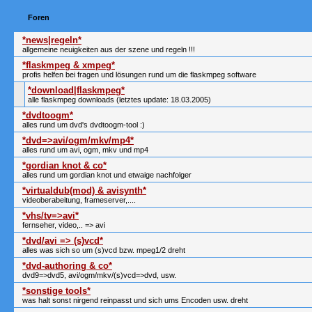
Foren
*news|regeln*
allgemeine neuigkeiten aus der szene und regeln !!!
*flaskmpeg & xmpeg*
profis helfen bei fragen und lösungen rund um die flaskmpeg software
*download|flaskmpeg*
alle flaskmpeg downloads (letztes update: 18.03.2005)
*dvdtoogm*
alles rund um dvd's dvdtoogm-tool :)
*dvd=>avi/ogm/mkv/mp4*
alles rund um avi, ogm, mkv und mp4
*gordian knot & co*
alles rund um gordian knot und etwaige nachfolger
*virtualdub(mod) & avisynth*
videoberabeitung, frameserver,....
*vhs/tv=>avi*
fernseher, video,.. => avi
*dvd/avi => (s)vcd*
alles was sich so um (s)vcd bzw. mpeg1/2 dreht
*dvd-authoring & co*
dvd9=>dvd5, avi/ogm/mkv/(s)vcd=>dvd, usw.
*sonstige tools*
was halt sonst nirgend reinpasst und sich ums Encoden usw. dreht