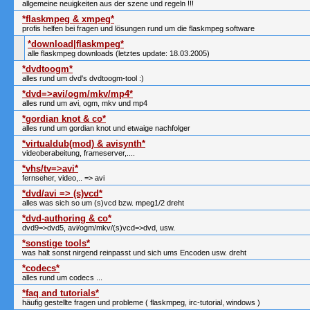
allgemeine neuigkeiten aus der szene und regeln !!!
*flaskmpeg & xmpeg*
profis helfen bei fragen und lösungen rund um die flaskmpeg software
*download|flaskmpeg*
alle flaskmpeg downloads (letztes update: 18.03.2005)
*dvdtoogm*
alles rund um dvd's dvdtoogm-tool :)
*dvd=>avi/ogm/mkv/mp4*
alles rund um avi, ogm, mkv und mp4
*gordian knot & co*
alles rund um gordian knot und etwaige nachfolger
*virtualdub(mod) & avisynth*
videoberabeitung, frameserver,....
*vhs/tv=>avi*
fernseher, video,.. => avi
*dvd/avi => (s)vcd*
alles was sich so um (s)vcd bzw. mpeg1/2 dreht
*dvd-authoring & co*
dvd9=>dvd5, avi/ogm/mkv/(s)vcd=>dvd, usw.
*sonstige tools*
was halt sonst nirgend reinpasst und sich ums Encoden usw. dreht
*codecs*
alles rund um codecs ...
*faq and tutorials*
häufig gestellte fragen und probleme ( flaskmpeg, irc-tutorial, windows )