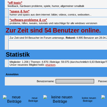
*off topic*
feedback, hardware probleme, spiele, humor, allgemeiner smalltalk
*spass & fun*
humor und spass aus dem internet: bilder, videos, comics, webseiten...
*software-probleme & co*
probleme, hilfen, tweaks, tutorials und ratschläge für alle windows versionen
Zur Zeit sind 54 Benutzer online.
Zur Zeit sind 54 Besucher im Forum unterwegs.
Rekord:
4.895 Benutzer am 28.04
Statistik
Mitglieder: 1.206 | Themen: 4.876 | Beiträge: 59.075 (durchschnittlich 6,63 Beiträge/
Unser neuestes Mitglied heißt:
phantom
.
Anmelden
Benutzername:
Passwor
neue
keine neuen
Beiträge
Beiträge