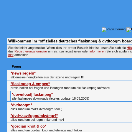
Willkommen im *offizielles deutsches flaskmpeg & dvdtoogm board
Sie sind nicht angemeldet. Wenn dies Ihr erster Besuch hier ist, lesen Sie sich die
Hil
das
Registrierungsformular
um sich zu registrieren oder
informieren
Sie sich ausführli
hier
anmelden.
Foren
*news|regeln*
allgemeine neuigkeiten aus der szene und regeln !!!
*flaskmpeg & xmpeg*
profis helfen bei fragen und lösungen rund um die flaskmpeg software
*download|flaskmpeg*
alle flaskmpeg downloads (letztes update: 18.03.2005)
*dvdtoogm*
alles rund um dvd's dvdtoogm-tool :)
*dvd=>avi/ogm/mkv/mp4*
alles rund um avi, ogm, mkv und mp4
*gordian knot & co*
alles rund um gordian knot und etwaige nachfolger