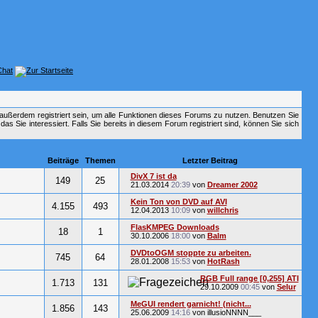
außerdem registriert sein, um alle Funktionen dieses Forums zu nutzen. Benutzen Sie
 Sie interessiert. Falls Sie bereits in diesem Forum registriert sind, können Sie sich
Beiträge
Themen
Letzter Beitrag
DivX 7 ist da
149
25
21.03.2014
20:39
von
Dreamer 2002
Kein Ton von DVD auf AVI
4.155
493
12.04.2013
10:09
von
willchris
FlasKMPEG Downloads
18
1
30.10.2006
18:00
von
Balm
DVDtoOGM stoppte zu arbeiten.
745
64
28.01.2008
15:53
von
HotRash
RGB Full range [0,255] ATI
1.713
131
29.10.2009
00:45
von
Selur
MeGUI rendert garnicht! (nicht...
1.856
143
25.06.2009
14:16
von illusioNNNN___