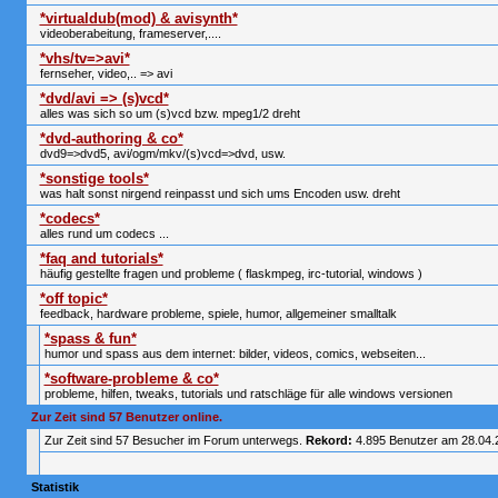
*virtualdub(mod) & avisynth*
videoberabeitung, frameserver,....
*vhs/tv=>avi*
fernseher, video,.. => avi
*dvd/avi => (s)vcd*
alles was sich so um (s)vcd bzw. mpeg1/2 dreht
*dvd-authoring & co*
dvd9=>dvd5, avi/ogm/mkv/(s)vcd=>dvd, usw.
*sonstige tools*
was halt sonst nirgend reinpasst und sich ums Encoden usw. dreht
*codecs*
alles rund um codecs ...
*faq and tutorials*
häufig gestellte fragen und probleme ( flaskmpeg, irc-tutorial, windows )
*off topic*
feedback, hardware probleme, spiele, humor, allgemeiner smalltalk
*spass & fun*
humor und spass aus dem internet: bilder, videos, comics, webseiten...
*software-probleme & co*
probleme, hilfen, tweaks, tutorials und ratschläge für alle windows versionen
Zur Zeit sind 57 Benutzer online.
Zur Zeit sind 57 Besucher im Forum unterwegs.
Rekord:
4.895 Benutzer am 28.04
Statistik