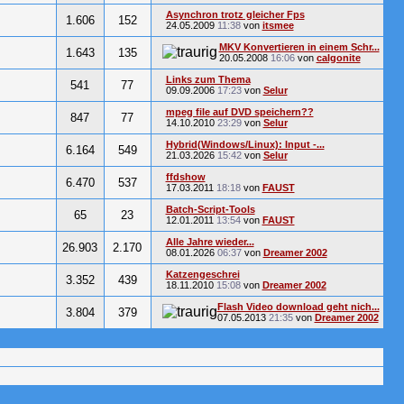
Asynchron trotz gleicher Fps
1.606
152
24.05.2009
11:38
von
itsmee
MKV Konvertieren in einem Schr...
1.643
135
20.05.2008
16:06
von
calgonite
Links zum Thema
541
77
09.09.2006
17:23
von
Selur
mpeg file auf DVD speichern??
847
77
14.10.2010
23:29
von
Selur
Hybrid(Windows/Linux): Input -...
6.164
549
21.03.2026
15:42
von
Selur
ffdshow
6.470
537
17.03.2011
18:18
von
FAUST
Batch-Script-Tools
65
23
12.01.2011
13:54
von
FAUST
Alle Jahre wieder...
26.903
2.170
08.01.2026
06:37
von
Dreamer 2002
Katzengeschrei
3.352
439
18.11.2010
15:08
von
Dreamer 2002
Flash Video download geht nich...
3.804
379
07.05.2013
21:35
von
Dreamer 2002