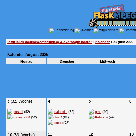
*offizielles deutsches flaskmpeg & dvdtoogm board*
»
Kalender
» August 2026
Kalender August 2026
Montag
Dienstag
Mittwoch
3
(32. Woche)
4
5
6
intschi
(52)
calgonite
(52)
gmb
(40)
toomy5000
(52)
JoeB
(61)
Kaliostro
(44)
toppo
(78)
11
12
13
10
(33. Woche)