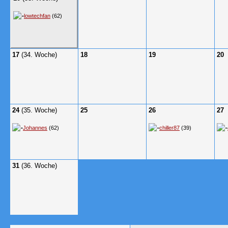
lowtechfan
(62)
17
(34. Woche)
18
19
20
24
(35. Woche)
25
26
27
Johannes
(62)
chiller87
(39)
31
(36. Woche)