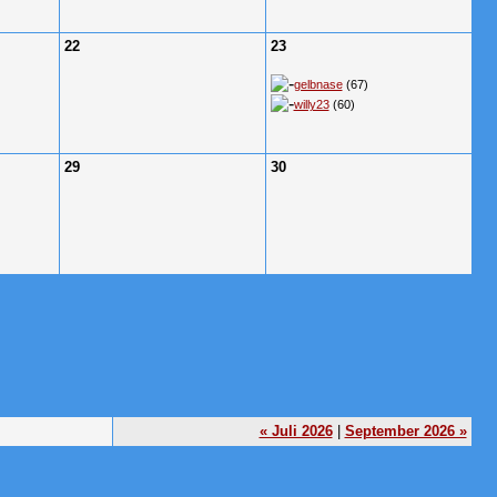
22
23
gelbnase
(67)
willy23
(60)
29
30
« Juli 2026
|
September 2026 »