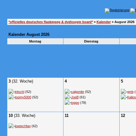
*offizielles deutsches flaskmpeg & dvdtoogm board*
»
Kalender
» August 2026
Kalender August 2026
Montag
Dienstag
3
(32. Woche)
4
5
intschi
(52)
calgonite
(52)
gmb
(
toomy5000
(52)
JoeB
(61)
Kalios
toppo
(78)
10
(33. Woche)
11
12
lowtechfan
(62)