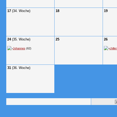
17
(34. Woche)
18
19
24
(35. Woche)
25
26
Johannes
(62)
chille
31
(36. Woche)