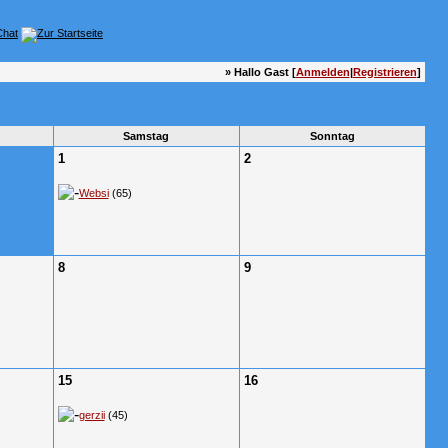
» Hallo Gast [
Anmelden
|
Registrieren
]
Samstag
Sonntag
1
2
Websi
(65)
8
9
15
16
gerzii
(45)