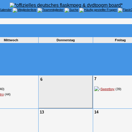
Mittwoch
Donnerstag
Freitag
7
6
40)
Sweetboy
(39)
tro
(44)
13
14