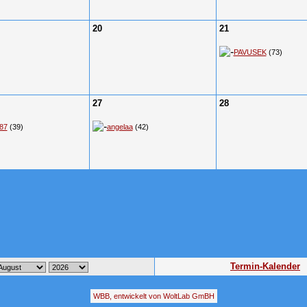
20
21
PAVUSEK
(73)
27
28
r87
(39)
angelaa
(42)
Termin-Kalender
WBB, entwickelt von WoltLab GmBH