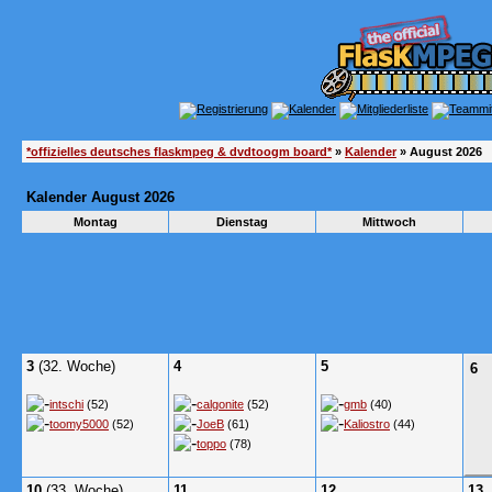
*offizielles deutsches flaskmpeg & dvdtoogm board*
»
Kalender
» August 2026
Kalender August 2026
Montag
Dienstag
Mittwoch
3
(32. Woche)
4
5
6
intschi
(52)
calgonite
(52)
gmb
(40)
toomy5000
(52)
JoeB
(61)
Kaliostro
(44)
toppo
(78)
10
(33. Woche)
11
12
13