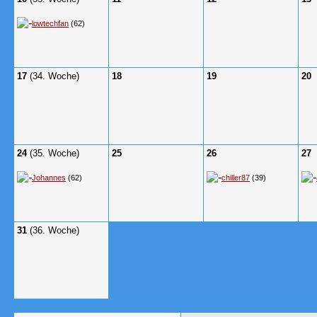
lowtechfan
(62)
17
(34. Woche)
18
19
20
24
(35. Woche)
25
26
27
Johannes
(62)
chiller87
(39)
31
(36. Woche)