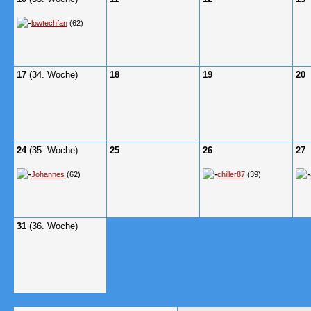
lowtechfan
(62)
17
(34. Woche)
18
19
20
24
(35. Woche)
25
26
27
Johannes
(62)
chiller87
(39)
31
(36. Woche)