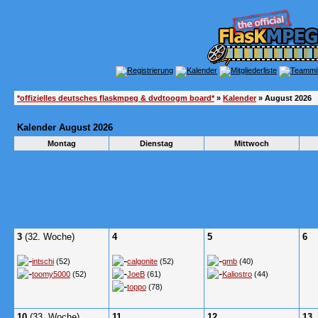
*offizielles deutsches flaskmpeg & dvdtoogm board*
»
Kalender
» August 2026
Kalender August 2026
Montag
Dienstag
Mittwoch
3
(32. Woche)
4
5
6
intschi
(52)
calgonite
(52)
gmb
(40)
toomy5000
(52)
JoeB
(61)
Kaliostro
(44)
toppo
(78)
10
(33. Woche)
11
12
13