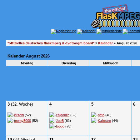
*offizielles deutsches flaskmpeg & dvdtoogm board*
»
Kalender
» August 2026
Kalender August 2026
Montag
Dienstag
Mittwoch
3
(32. Woche)
4
5
6
intschi
(52)
calgonite
(52)
gmb
(40)
toomy5000
(52)
JoeB
(61)
Kaliostro
(44)
toppo
(78)
10
(33. Woche)
11
12
13