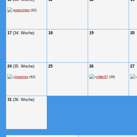
lowtechfan
(62)
17
(34. Woche)
18
19
20
24
(35. Woche)
25
26
27
Johannes
(62)
chiller87
(39)
31
(36. Woche)