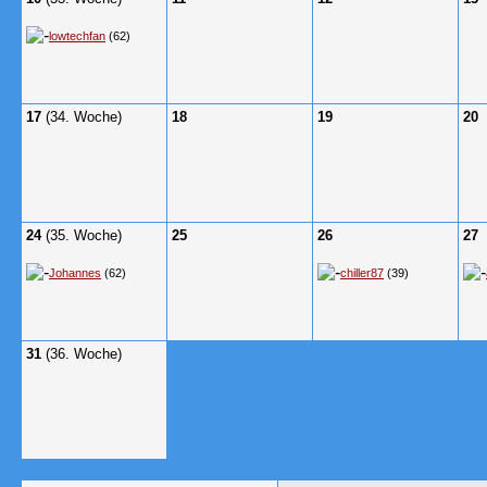
lowtechfan
(62)
17
(34. Woche)
18
19
20
24
(35. Woche)
25
26
27
Johannes
(62)
chiller87
(39)
31
(36. Woche)