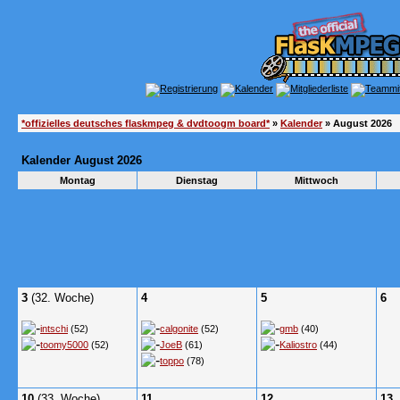
*offizielles deutsches flaskmpeg & dvdtoogm board*
»
Kalender
» August 2026
Kalender August 2026
Montag
Dienstag
Mittwoch
3
(32. Woche)
4
5
6
intschi
(52)
calgonite
(52)
gmb
(40)
toomy5000
(52)
JoeB
(61)
Kaliostro
(44)
toppo
(78)
10
(33. Woche)
11
12
13