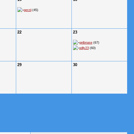
gerzii
(45)
22
23
gelbnase
(67)
willy23
(60)
29
30