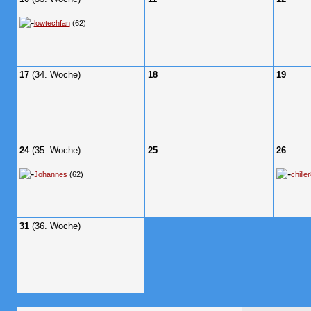
lowtechfan
(62)
17
(34. Woche)
18
19
24
(35. Woche)
25
26
Johannes
(62)
chille
31
(36. Woche)