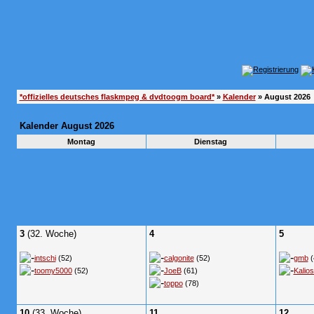
*offizielles deutsches flaskmpeg & dvdtoogm board*
»
Kalender
» August 2026
Kalender August 2026
Montag
Dienstag
3
(32. Woche)
4
5
intschi
(52)
calgonite
(52)
gmb
(
toomy5000
(52)
JoeB
(61)
Kalios
toppo
(78)
10
(33. Woche)
11
12