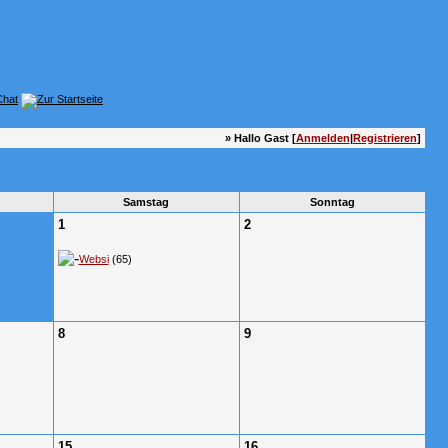
» Hallo Gast [
Anmelden
|
Registrieren
]
Samstag
Sonntag
1
2
Websi
(65)
8
9
15
16