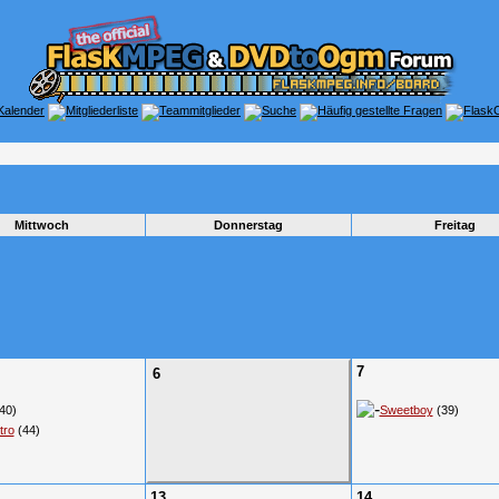
Mittwoch
Donnerstag
Freitag
7
6
40)
Sweetboy
(39)
tro
(44)
13
14