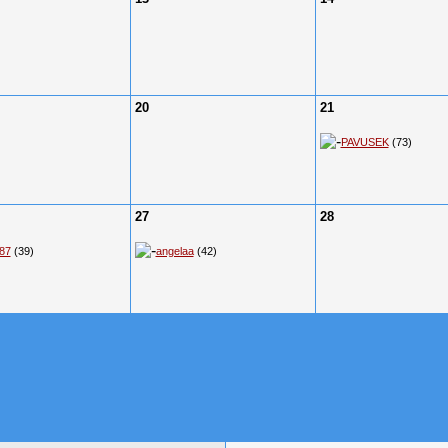
20
21
PAVUSEK
(73)
27
28
r87
(39)
angelaa
(42)