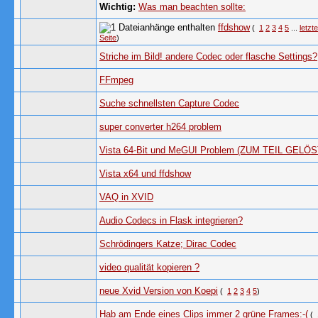
Wichtig:
Was man beachten sollte:
ffdshow
(
1
2
3
4
5
...
letzte
Seite
)
Striche im Bild! andere Codec oder flasche Settings?
FFmpeg
Suche schnellsten Capture Codec
super converter h264 problem
Vista 64-Bit und MeGUI Problem (ZUM TEIL GELÖS
Vista x64 und ffdshow
VAQ in XVID
Audio Codecs in Flask integrieren?
Schrödingers Katze; Dirac Codec
video qualität kopieren ?
neue Xvid Version von Koepi
(
1
2
3
4
5
)
Hab am Ende eines Clips immer 2 grüne Frames:-(
(