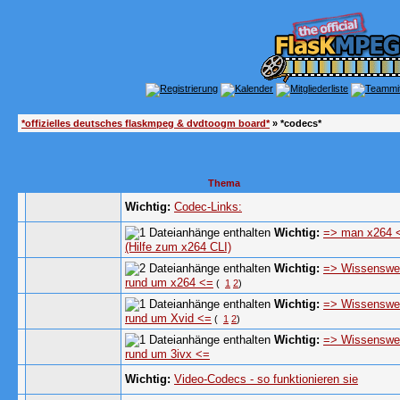
*offizielles deutsches flaskmpeg & dvdtoogm board*
» *codecs*
Thema
Wichtig:
Codec-Links:
Wichtig:
=> man x264 
(Hilfe zum x264 CLI)
Wichtig:
=> Wissenswe
rund um x264 <=
(
1
2
)
Wichtig:
=> Wissenswe
rund um Xvid <=
(
1
2
)
Wichtig:
=> Wissenswe
rund um 3ivx <=
Wichtig:
Video-Codecs - so funktionieren sie