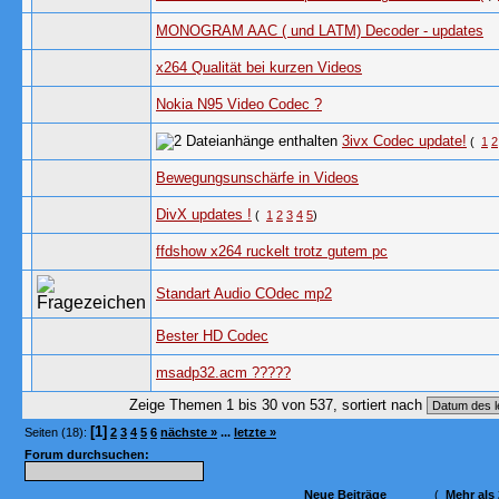
MONOGRAM AAC ( und LATM) Decoder - updates
x264 Qualität bei kurzen Videos
Nokia N95 Video Codec ?
3ivx Codec update!
(
1
2
Bewegungsunschärfe in Videos
DivX updates !
(
1
2
3
4
5
)
ffdshow x264 ruckelt trotz gutem pc
Standart Audio COdec mp2
Bester HD Codec
msadp32.acm ?????
Zeige Themen 1 bis 30 von 537, sortiert nach
[1]
Seiten (18):
2
3
4
5
6
nächste »
...
letzte »
Forum durchsuchen:
Neue Beiträge
(
Mehr als