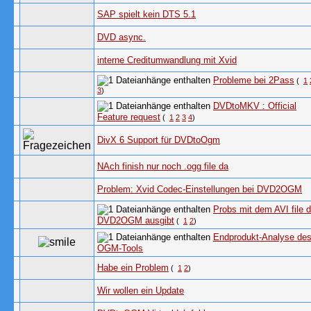
SAP spielt kein DTS 5.1
DVD async.
interne Creditumwandlung mit Xvid
Probleme bei 2Pass
(
1
3
)
DVDtoMKV : Official
Feature request
(
1
2
3
4
)
DivX 6 Support für DVDtoOgm
NAch finish nur noch .ogg file da
Problem: Xvid Codec-Einstellungen bei DVD2OGM
Probs mit dem AVI file 
DVD2OGM ausgibt
(
1
2
)
Endprodukt-Analyse de
OGM-Tools
Habe ein Problem
(
1
2
)
Wir wollen ein Update