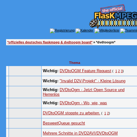
*offizielles deutsches flaskmpeg & dvdtoogm board*
» *dvdtoogm*
Thema
Wichtig:
DVDtoOGM Feature Request
(
1
2
3
)
Wichtig:
"Invalid D2V-Projekt" - Kleine Lösung
Wichtig:
DVDtoOgm - Jetzt Open Source und
Herrenlos
Wichtig:
DVDtoOgm - Wo, wie, was
DVDtoOGM stoppte zu arbeiten.
(
1
2
)
BesweetQueue gesucht
Mehrere Schnitte in DVD2AVI/DVDtoOGM