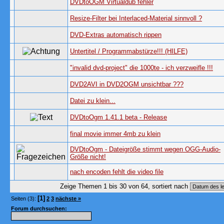
DVDtoOGM Virtualdub fehler
Resize-Filter bei Interlaced-Material sinnvoll ?
DVD-Extras automatisch rippen
Untertitel / Programmabstürze!!! (HILFE)
"invalid dvd-project" die 1000te - ich verzweifle !!!
DVD2AVI in DVD2OGM unsichtbar ???
Datei zu klein...
DVDtoOgm 1.41.1 beta - Release
final movie immer 4mb zu klein
DVDtoOgm - Dateigröße stimmt wegen OGG-Audio-
Größe nicht!
nach encoden fehlt die video file
Zeige Themen 1 bis 30 von 64, sortiert nach
[1]
Seiten (3):
2
3
nächste »
Forum durchsuchen: