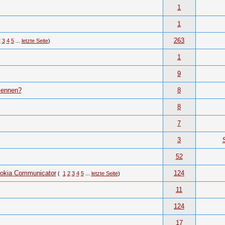
1
1
263
2
3
4
5
...
letzte Seite
)
1
9
rkennen?
8
8
7
3
52
Nokia Communicator
124
(
1
2
3
4
5
...
letzte Seite
)
11
124
17