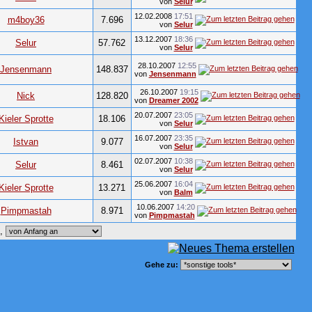
von
Selur
12.02.2008
17:51
m4boy36
7.696
von
Selur
13.12.2007
18:36
Selur
57.762
von
Selur
28.10.2007
12:55
Jensenmann
148.837
von
Jensenmann
26.10.2007
19:15
Nick
128.820
von
Dreamer 2002
20.07.2007
23:05
Kieler Sprotte
18.106
von
Selur
16.07.2007
23:35
Istvan
9.077
von
Selur
02.07.2007
10:38
Selur
8.461
von
Selur
25.06.2007
16:04
Kieler Sprotte
13.271
von
Balm
10.06.2007
14:20
Pimpmastah
8.971
von
Pimpmastah
e,
Gehe zu: