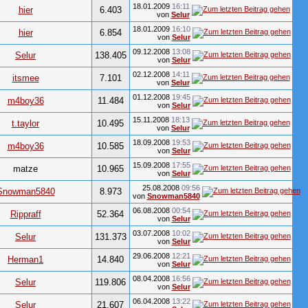
18.01.2009
16:11
hier
6.403
von
Selur
18.01.2009
16:10
hier
6.854
von
Selur
09.12.2008
13:08
Selur
138.405
von
Selur
02.12.2008
14:11
itsmee
7.101
von
Selur
01.12.2008
19:45
m4boy36
11.484
von
Selur
15.11.2008
18:13
t.taylor
10.495
von
Selur
18.09.2008
19:53
m4boy36
10.585
von
Selur
15.09.2008
17:55
matze
10.965
von
Selur
25.08.2008
09:56
Snowman5840
8.973
von
Snowman5840
06.08.2008
00:54
Rippraff
52.364
von
Selur
03.07.2008
10:02
Selur
131.373
von
Selur
29.06.2008
12:21
Herman1
14.840
von
Selur
08.04.2008
16:56
Selur
119.806
von
Selur
06.04.2008
13:22
Selur
21.607