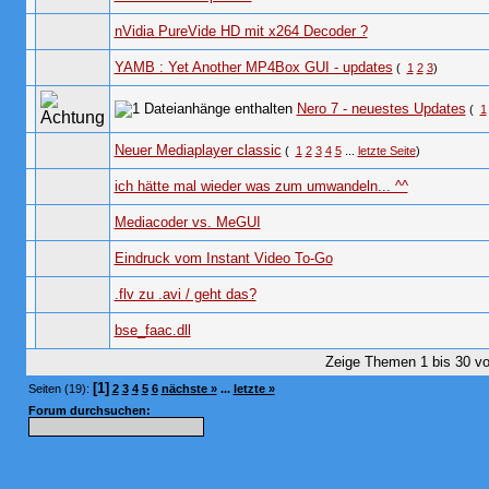
nVidia PureVide HD mit x264 Decoder ?
YAMB : Yet Another MP4Box GUI - updates
(
1
2
3
)
Nero 7 - neuestes Updates
(
1
Neuer Mediaplayer classic
(
1
2
3
4
5
...
letzte Seite
)
ich hätte mal wieder was zum umwandeln... ^^
Mediacoder vs. MeGUI
Eindruck vom Instant Video To-Go
.flv zu .avi / geht das?
bse_faac.dll
Zeige Themen 1 bis 30 vo
[1]
Seiten (19):
2
3
4
5
6
nächste »
...
letzte »
Forum durchsuchen: