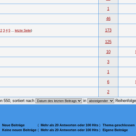
1
46
173
2
3
4
5
...
letzte Seite
)
125
10
3
1
6
2
n 550, sortiert nach
in
Reihenfolg
Neue Beiträge
(
Mehr als 20 Antworten oder 100 Hits
)
Thema geschlossen
Keine neuen Beiträge
(
Mehr als 20 Antworten oder 100 Hits
)
Eigene Beiträge