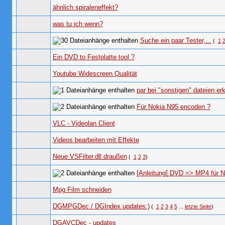
ähnlich spiraleneffekt?
was tu ich wenn?
Suche ein paar Tester,...
(
1
Ein DVD to Festplatte tool ?
Youtube Widescreen Qualität
par bei "sonstigen" dateien e
Für Nokia N95 encoden ?
VLC - Videolan Client
Videos bearbeiten mit Effekte
Neue VSFilter.dll draußen
(
1
2
3
)
[Anleitung] DVD => MP4 für 
Mpg Film schneiden
DGMPGDec / DGIndex updates:)
(
1
2
3
4
5
...
letzte Seite
)
DGAVCDec - updates