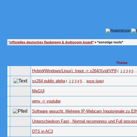
*offizielles deutsches flaskmpeg & dvdtoogm board*
» *sonstige tools*
Thema
Hybrid(Windows/Linux): Input -> x264/Xvid/VP8
(
1
2
3
4
5
..
sx264 public alpha
(
1
2
3
4
5
...
letzte Seite
)
MeGUI
wmv -> youtube
Software gesucht: Mehrere IP-Webcam Inputsignale zu EIN
Unterschiedvon Fast-, Normal recompress und Full proces
DTS in AC3