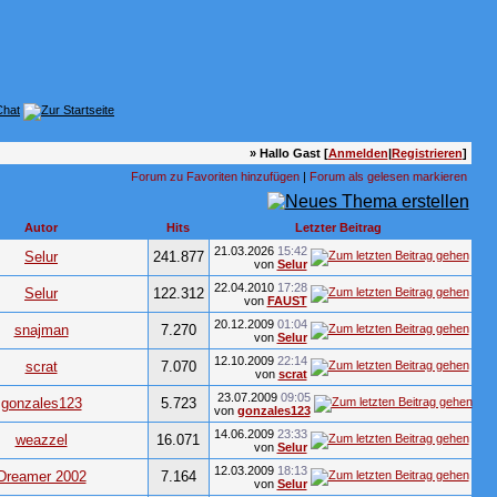
» Hallo Gast [
Anmelden
|
Registrieren
]
Forum zu Favoriten hinzufügen
|
Forum als gelesen markieren
Autor
Hits
Letzter Beitrag
21.03.2026
15:42
Selur
241.877
von
Selur
22.04.2010
17:28
Selur
122.312
von
FAUST
20.12.2009
01:04
snajman
7.270
von
Selur
12.10.2009
22:14
scrat
7.070
von
scrat
23.07.2009
09:05
gonzales123
5.723
von
gonzales123
14.06.2009
23:33
weazzel
16.071
von
Selur
12.03.2009
18:13
Dreamer 2002
7.164
von
Selur