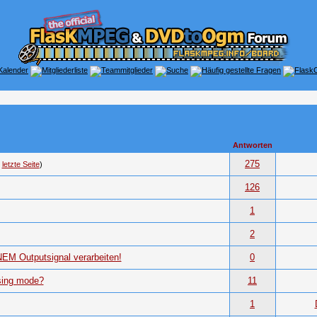
Antworten
275
.
letzte Seite
)
126
1
2
EM Outputsignal verarbeiten!
0
sing mode?
11
1