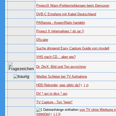
ProjectX Warn-/Fehlermeldungen beim Demuxen
DVB-C Empfang mit Kabel Deutschland
PARanoia - AspectRatio handeln
Project X (ehemaliges ! ds.jar !)
DScaler
Suche dringend Easy Capture Guide von rmxdell
VHS nach CD... aber wie?
Dr. DivX: Bild und Ton asynchron
Weißer Schleier bei TV Aufnahme
HDD Rekorder, was gibts da?
(
1
2
)
DV *.avi in divx *.avi
TV Capture - Ton "leiert"
von TV ohne Werbung i
mpeg/avi
(
1
2
3
)