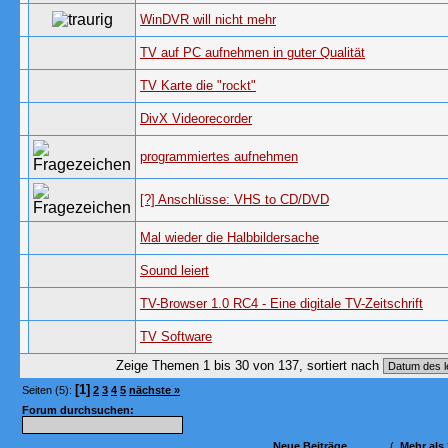
WinDVR will nicht mehr
TV auf PC aufnehmen in guter Qualität
TV Karte die "rockt"
DivX Videorecorder
programmiertes aufnehmen
[?] Anschlüsse: VHS to CD/DVD
Mal wieder die Halbbildersache
Sound leiert
TV-Browser 1.0 RC4 - Eine digitale TV-Zeitschrift
TV Software
Zeige Themen 1 bis 30 von 137, sortiert nach
[1]
Seiten (5):
2
3
4
5
nächste »
Forum durchsuchen:
Neue Beiträge
(
Mehr als