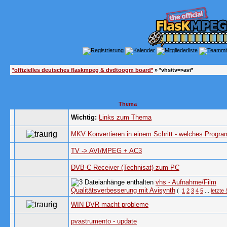
*offizielles deutsches flaskmpeg & dvdtoogm board*
» *vhs/tv=>avi*
Thema
Wichtig:
Links zum Thema
MKV Konvertieren in einem Schritt - welches Progr
TV -> AVI/MPEG + AC3
DVB-C Receiver (Technisat) zum PC
vhs - Aufnahme/Film
Qualitätsverbesserung mit Avisynth
(
1
2
3
4
5
...
letzte 
WIN DVR macht probleme
pvastrumento - update